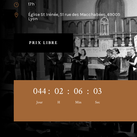
17h
}
Église St Irénée, 51 rue des Macchabées, 69005

Lyon
PRIX LIBRE
044
:
02
:
06
:
03
Jour
H
Min
Sec